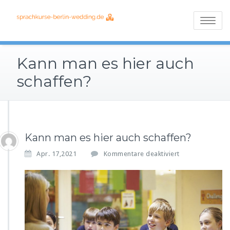
Skip
Alles über die
Sprachkurse
to
Toggle
verschiedenen
content
berlin-
navigatio
Schulsysteme
Kann man es hier auch
wedding.de
schaffen?
Kann man es hier auch schaffen?
f
Apr. 17,2021
Kommentare deaktiviert
ü
r
K
a
n
n
m