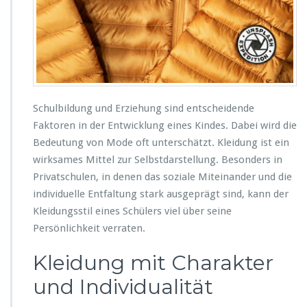
u
n
g
a
l
s
A
u
Schulbildung und Erziehung sind entscheidende
s
d
Faktoren in der Entwicklung eines Kindes. Dabei wird die
r
Bedeutung von Mode oft unterschätzt. Kleidung ist ein
u
wirksames Mittel zur Selbstdarstellung. Besonders in
c
Privatschulen, in denen das soziale Miteinander und die
k
d
individuelle Entfaltung stark ausgeprägt sind, kann der
e
Kleidungsstil eines Schülers viel über seine
r
Persönlichkeit verraten.
P
e
Kleidung mit Charakter
r
s
und Individualität
ö
n