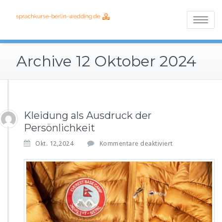
Skip
Alles über die
Sprachkurse
to
Toggle
verschiedenen
content
berlin-
navigatio
Schulsysteme
Archive 12 Oktober 2024
wedding.de
Kleidung als Ausdruck der
Persönlichkeit
f
Okt. 12,2024
Kommentare deaktiviert
ü
r
K
l
e
i
d